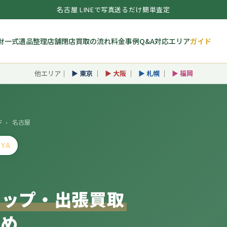
名古屋 LINEで写真送るだけ簡単査定
財一式
遺品整理
店舗閉店
買取の流れ
料金
事例
Q&A
対応エリア
ガイド
他エリア｜
▶ 東京
｜
▶ 大阪
｜
▶ 札幌
｜
▶ 福岡
ド
›
名古屋
OYA
ョップ・出張買取
とめ