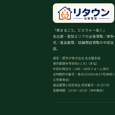
「家まるごと、どえりゃー高く」
名古屋・愛知エリアの出張買取／家財
式／遺品整理／店舗閉店買取の中部支
店。
運営：留学JP株式会社 名古屋支店
東京都調布市染地3-1-92（本社）
中部お問合せ：LINE・WEBフォーム受付
古物商許可番号：第452530004627号(神奈
公安委員会)
遺品整理士認定協会 認定番号：IS-25728
営業時間：10:00〜20:00（年中無休）