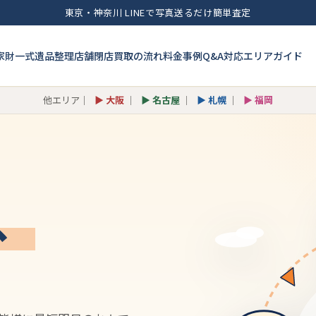
東京・神奈川 LINEで写真送るだけ簡単査定
家財一式
遺品整理
店舗閉店
買取の流れ
料金
事例
Q&A
対応エリア
ガイド
他エリア｜
▶ 大阪
｜
▶ 名古屋
｜
▶ 札幌
｜
▶ 福岡
、