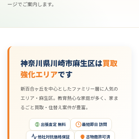
ージでご案内します。
神奈川県川崎市麻生区は
買取
強化エリア
です
新百合ヶ丘を中心としたファミリー層に人気の
エリア・麻生区。教育熱心な家庭が多く、家ま
るごと買取・住替え案件が豊富。
出張査定 無料
最短即日 訪問
¥0
他社対抗価格保証
古物商許可済