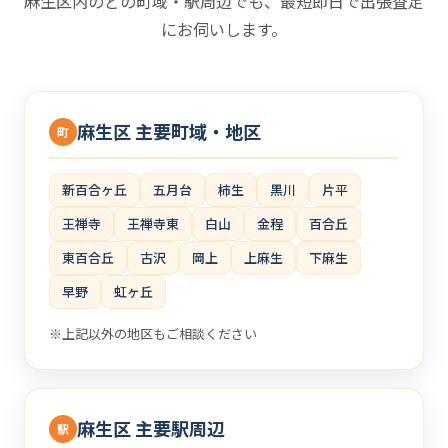
麻生区内のどの町域・駅周辺でも、最短即日で出張査定
にお伺いします。
麻生区 主要町域・地区
町
新百合ヶ丘
五月台
柿生
黒川
片平
王禅寺
王禅寺東
白山
金程
百合丘
東百合丘
古沢
岡上
上麻生
下麻生
早野
虹ヶ丘
※上記以外の地区もご相談ください
麻生区 主要駅周辺
駅