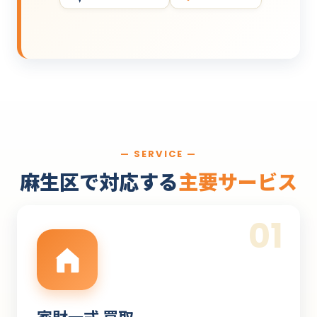
— SERVICE —
麻生区で対応する
主要サービス
01
家財一式 買取