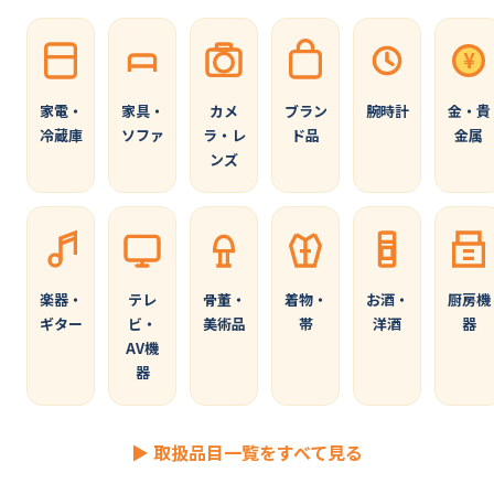
¥
家電・
家具・
カメ
ブラン
腕時計
金・貴
冷蔵庫
ソファ
ラ・レ
ド品
金属
ンズ
楽器・
テレ
骨董・
着物・
お酒・
厨房機
ギター
ビ・
美術品
帯
洋酒
器
AV機
器
▶ 取扱品目一覧をすべて見る