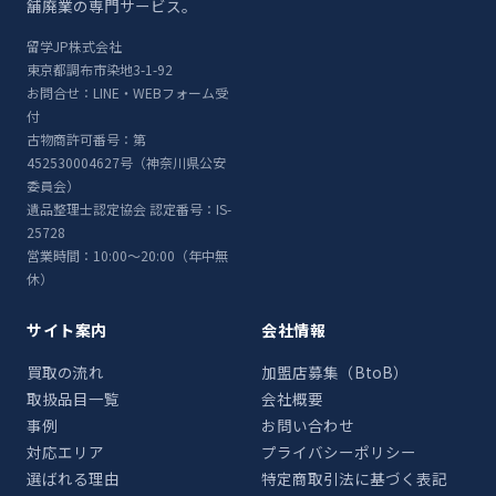
舗廃業の専門サービス。
留学JP株式会社
東京都調布市染地3-1-92
お問合せ：LINE・WEBフォーム受
付
古物商許可番号：第
452530004627号（神奈川県公安
委員会）
遺品整理士認定協会 認定番号：IS-
25728
営業時間：10:00〜20:00（年中無
休）
サイト案内
会社情報
買取の流れ
加盟店募集（BtoB）
取扱品目一覧
会社概要
事例
お問い合わせ
対応エリア
プライバシーポリシー
選ばれる理由
特定商取引法に基づく表記