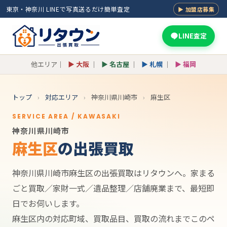
東京・神奈川 LINEで写真送るだけ簡単査定
▶ 加盟店募集
LINE査定
他エリア｜
▶ 大阪
｜
▶ 名古屋
｜
▶ 札幌
｜
▶ 福岡
トップ
›
対応エリア
›
神奈川県川崎市
›
麻生区
SERVICE AREA / KAWASAKI
神奈川県川崎市
麻生区
の出張買取
神奈川県川崎市麻生区の出張買取はリタウンへ。家まる
ごと買取／家財一式／遺品整理／店舗廃業まで、最短即
日でお伺いします。
麻生区内の対応町域、買取品目、買取の流れまでこのペ