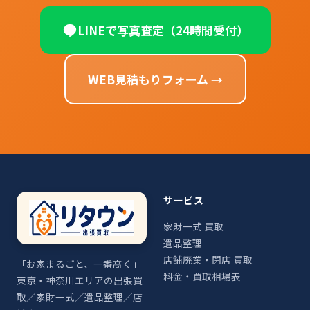
LINEで写真査定（24時間受付）
WEB見積もりフォーム →
サービス
家財一式 買取
遺品整理
店舗廃業・閉店 買取
「お家まるごと、一番高く」
料金・買取相場表
東京・神奈川エリアの出張買
取／家財一式／遺品整理／店