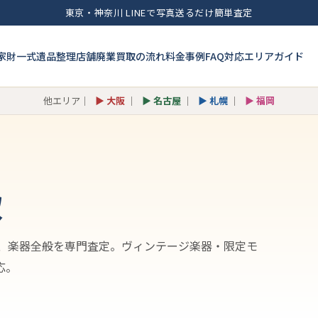
東京・神奈川 LINEで写真送るだけ簡単査定
家財一式
遺品整理
店舗廃業
買取の流れ
料金
事例
FAQ
対応エリア
ガイド
他エリア｜
▶ 大阪
｜
▶ 名古屋
｜
▶ 札幌
｜
▶ 福岡
取
で、楽器全般を専門査定。ヴィンテージ楽器・限定モ
応。