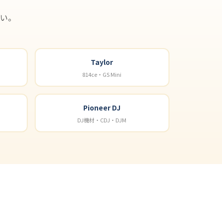
い。
Taylor
814ce・GS Mini
Pioneer DJ
DJ機材・CDJ・DJM