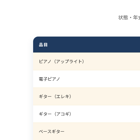
状態・年
品目
ピアノ（アップライト）
電子ピアノ
ギター（エレキ）
ギター（アコギ）
ベースギター