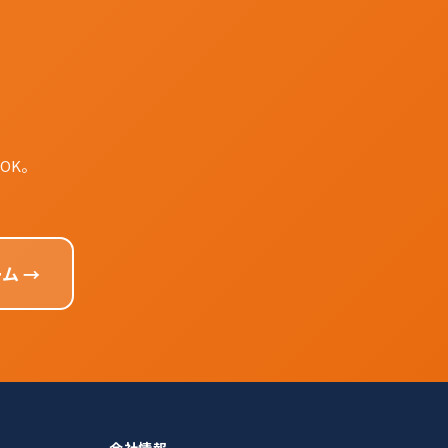
OK。
ム →