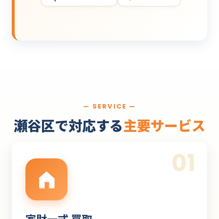
— SERVICE —
瀬谷区で対応する
主要サービス
01
家財一式 買取