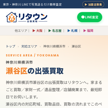
東京・神奈川 LINEで写真送るだけ簡単査定
▶ 加盟店募集
LINE査定
他エリア｜
▶ 大阪
｜
▶ 名古屋
｜
▶ 札幌
｜
▶ 福岡
トップ
›
対応エリア
›
神奈川県横浜市
›
瀬谷区
SERVICE AREA / YOKOHAMA
神奈川県横浜市
瀬谷区
の出張買取
神奈川県横浜市瀬谷区の出張買取はリタウンへ。家まる
ごと買取／家財一式／遺品整理／店舗廃業まで、最短即
日でお伺いします。
瀬谷区内の対応町域、買取品目、買取の流れまでこのペ