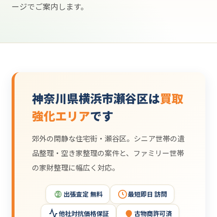
ージでご案内します。
神奈川県横浜市瀬谷区は
買取
強化エリア
です
郊外の閑静な住宅街・瀬谷区。シニア世帯の遺
品整理・空き家整理の案件と、ファミリー世帯
の家財整理に幅広く対応。
出張査定 無料
最短即日 訪問
¥0
他社対抗価格保証
古物商許可済