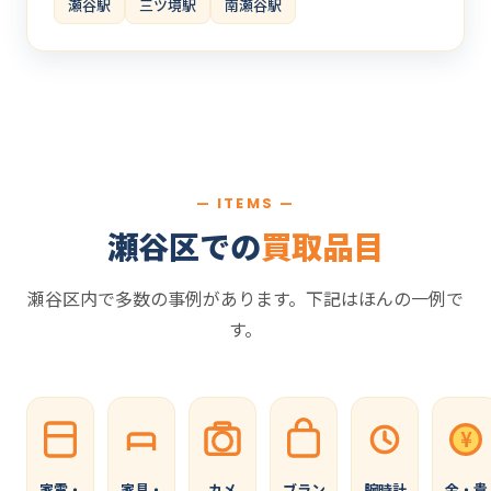
瀬谷駅
三ツ境駅
南瀬谷駅
— ITEMS —
瀬谷区での
買取品目
瀬谷区内で多数の事例があります。下記はほんの一例で
す。
¥
家電・
家具・
カメ
ブラン
腕時計
金・貴