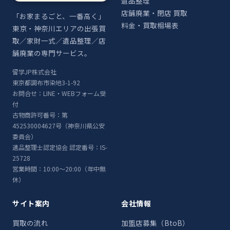
遺品整理
店舗廃業・閉店 買取
「お家まるごと、一番高く」
料金・買取相場表
東京・神奈川エリアの出張買
取／家財一式／遺品整理／店
舗廃業の専門サービス。
留学JP株式会社
東京都調布市染地3-1-92
お問合せ：LINE・WEBフォーム受
付
古物商許可番号：第
452530004627号（神奈川県公安
委員会）
遺品整理士認定協会 認定番号：IS-
25728
営業時間：10:00〜20:00（年中無
休）
サイト案内
会社情報
買取の流れ
加盟店募集（BtoB）