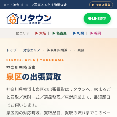
東京・神奈川 LINEで写真送るだけ簡単査定
▶ 加盟店募集
LINE査定
他エリア｜
▶ 大阪
｜
▶ 名古屋
｜
▶ 札幌
｜
▶ 福岡
トップ
›
対応エリア
›
神奈川県横浜市
›
泉区
SERVICE AREA / YOKOHAMA
神奈川県横浜市
泉区
の出張買取
神奈川県横浜市泉区の出張買取はリタウンへ。家まるご
と買取／家財一式／遺品整理／店舗廃業まで、最短即日
でお伺いします。
泉区内の対応町域、買取品目、買取の流れまでこのペー