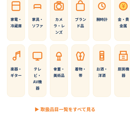
¥
家電・
家具・
カメ
ブラン
腕時計
金・貴
冷蔵庫
ソファ
ラ・レ
ド品
金属
ンズ
楽器・
テレ
骨董・
着物・
お酒・
厨房機
ギター
ビ・
美術品
帯
洋酒
器
AV機
器
▶ 取扱品目一覧をすべて見る