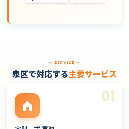
— SERVICE —
泉区で対応する
主要サービス
01
家財一式 買取