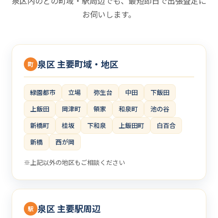
泉区内のどの町域・駅周辺でも、最短即日で出張査定に
お伺いします。
泉区 主要町域・地区
町
緑園都市
立場
弥生台
中田
下飯田
上飯田
岡津町
領家
和泉町
池の谷
新橋町
桂坂
下和泉
上飯田町
白百合
新橋
西が岡
※上記以外の地区もご相談ください
泉区 主要駅周辺
駅