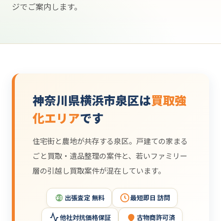
ジでご案内します。
神奈川県横浜市泉区は
買取強
化エリア
です
住宅街と農地が共存する泉区。戸建ての家まる
ごと買取・遺品整理の案件と、若いファミリー
層の引越し買取案件が混在しています。
出張査定 無料
最短即日 訪問
¥0
他社対抗価格保証
古物商許可済