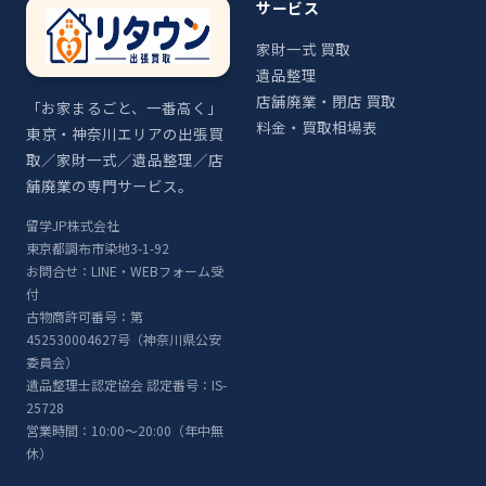
サービス
家財一式 買取
遺品整理
店舗廃業・閉店 買取
「お家まるごと、一番高く」
料金・買取相場表
東京・神奈川エリアの出張買
取／家財一式／遺品整理／店
舗廃業の専門サービス。
留学JP株式会社
東京都調布市染地3-1-92
お問合せ：LINE・WEBフォーム受
付
古物商許可番号：第
452530004627号（神奈川県公安
委員会）
遺品整理士認定協会 認定番号：IS-
25728
営業時間：10:00〜20:00（年中無
休）