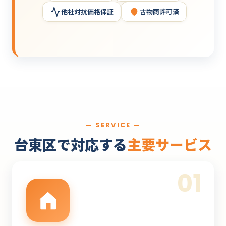
他社対抗価格保証
古物商許可済
— SERVICE —
台東区で対応する
主要サービス
01