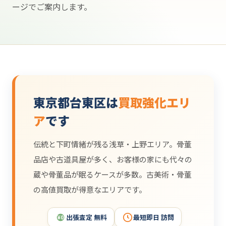
ージでご案内します。
東京都台東区は
買取強化エリ
ア
です
伝統と下町情緒が残る浅草・上野エリア。骨董
品店や古道具屋が多く、お客様の家にも代々の
蔵や骨董品が眠るケースが多数。古美術・骨董
の高値買取が得意なエリアです。
出張査定 無料
最短即日 訪問
¥0