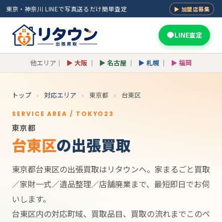
東京・神奈川 LINEで写真送るだけ簡単査定
▶ 加盟店募集
LINE査定
他エリア｜
▶ 大阪
｜
▶ 名古屋
｜
▶ 札幌
｜
▶ 福岡
トップ
›
対応エリア
›
東京都
›
台東区
SERVICE AREA / TOKYO23
東京都
台東区
の出張買取
東京都台東区の出張買取はリタウンへ。家まるごと買取
／家財一式／遺品整理／店舗廃業まで、最短即日でお伺
いします。
台東区内の対応町域、買取品目、買取の流れまでこのペ