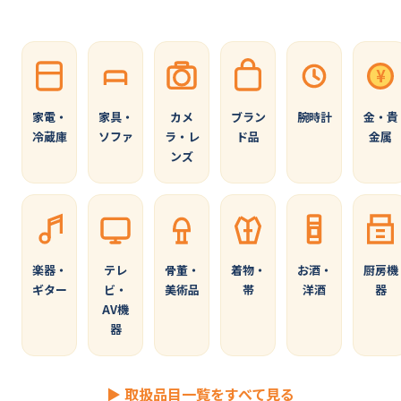
¥
家電・
家具・
カメ
ブラン
腕時計
金・貴
冷蔵庫
ソファ
ラ・レ
ド品
金属
ンズ
楽器・
テレ
骨董・
着物・
お酒・
厨房機
ギター
ビ・
美術品
帯
洋酒
器
AV機
器
▶ 取扱品目一覧をすべて見る