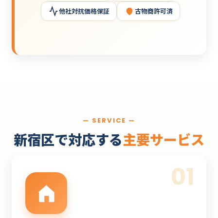
他社対抗価格保証
古物商許可済
— SERVICE —
新宿区で対応する
主要サービス
01