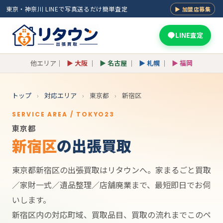
東京・神奈川 LINEで写真送るだけ簡単査定
▶ 加盟店募集
LINE査定
他エリア｜
▶ 大阪
｜
▶ 名古屋
｜
▶ 札幌
｜
▶ 福岡
トップ
›
対応エリア
›
東京都
›
新宿区
SERVICE AREA / TOKYO23
東京都
新宿区
の出張買取
東京都新宿区の出張買取はリタウンへ。家まるごと買取
／家財一式／遺品整理／店舗廃業まで、最短即日でお伺
いします。
新宿区内の対応町域、買取品目、買取の流れまでこのペ