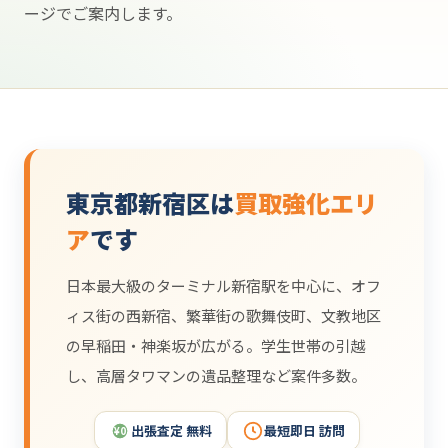
ージでご案内します。
東京都新宿区は
買取強化エリ
ア
です
日本最大級のターミナル新宿駅を中心に、オフ
ィス街の西新宿、繁華街の歌舞伎町、文教地区
の早稲田・神楽坂が広がる。学生世帯の引越
し、高層タワマンの遺品整理など案件多数。
出張査定 無料
最短即日 訪問
¥0