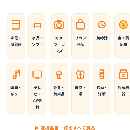
¥
家電・
家具・
カメ
ブラン
腕時計
金・貴
冷蔵庫
ソファ
ラ・レ
ド品
金属
ンズ
楽器・
テレ
骨董・
着物・
お酒・
厨房機
ギター
ビ・
美術品
帯
洋酒
器
AV機
器
▶ 取扱品目一覧をすべて見る