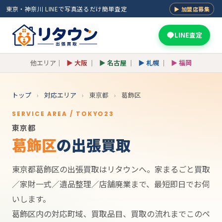
東京・神奈川 LINEで写真送るだけ簡単査定
▶ 加盟店募集
LINE査定
他エリア｜
▶ 大阪
｜
▶ 名古屋
｜
▶ 札幌
｜
▶ 福岡
トップ
›
対応エリア
›
東京都
›
葛飾区
SERVICE AREA / TOKYO23
東京都
葛飾区
の出張買取
東京都葛飾区の出張買取はリタウンへ。家まるごと買取
／家財一式／遺品整理／店舗廃業まで、最短即日でお伺
いします。
葛飾区内の対応町域、買取品目、買取の流れまでこのペ