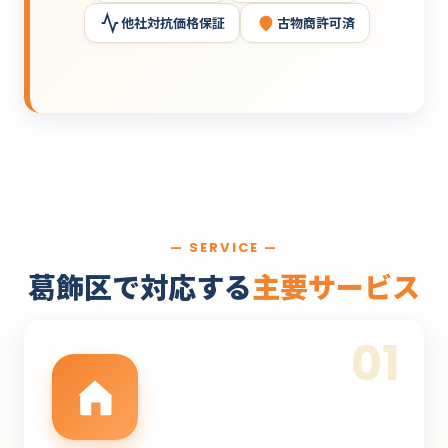
他社対抗価格保証
古物商許可済
— SERVICE —
葛飾区で対応する
主要サービス
01