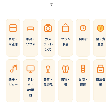
す。
¥
家電・
家具・
カメ
ブラン
腕時計
金・貴
冷蔵庫
ソファ
ラ・レ
ド品
金属
ンズ
楽器・
テレ
骨董・
着物・
お酒・
厨房機
ギター
ビ・
美術品
帯
洋酒
器
AV機
器