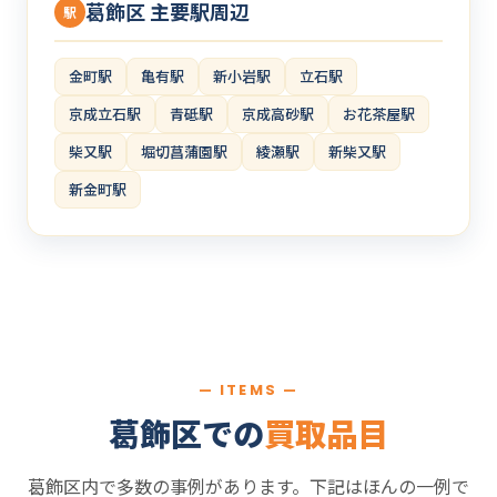
葛飾区 主要駅周辺
駅
金町駅
亀有駅
新小岩駅
立石駅
京成立石駅
青砥駅
京成高砂駅
お花茶屋駅
柴又駅
堀切菖蒲園駅
綾瀬駅
新柴又駅
新金町駅
— ITEMS —
葛飾区での
買取品目
葛飾区内で多数の事例があります。下記はほんの一例で