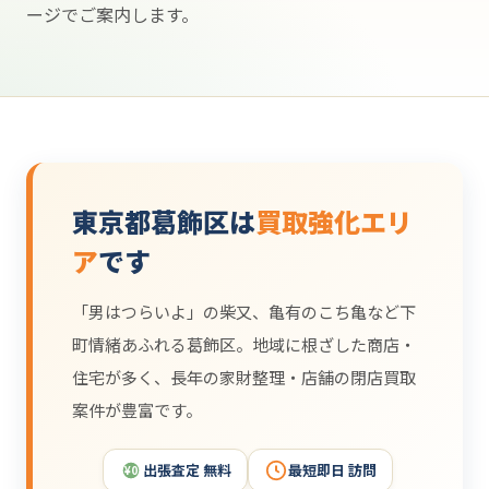
ージでご案内します。
東京都葛飾区は
買取強化エリ
ア
です
「男はつらいよ」の柴又、亀有のこち亀など下
町情緒あふれる葛飾区。地域に根ざした商店・
住宅が多く、長年の家財整理・店舗の閉店買取
案件が豊富です。
出張査定 無料
最短即日 訪問
¥0