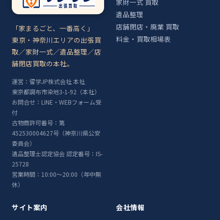
家財一式 買取
遺品整理
店舗閉店・廃業 買取
「家まるごと、一番高く」
料金・買取相場表
東京・神奈川エリアの出張買
取／家財一式／遺品整理／店
舗閉店買取の本社。
運営：留学JP株式会社 本社
東京都調布市染地3-1-92（本社）
お問合せ：LINE・WEBフォーム受
付
古物商許可番号：第
452530004627号（神奈川県公安
委員会）
遺品整理士認定協会 認定番号：IS-
25728
営業時間：10:00〜20:00（年中無
休）
サイト案内
会社情報