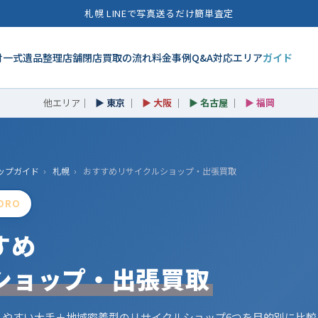
札幌 LINEで写真送るだけ簡単査定
財一式
遺品整理
店舗閉店
買取の流れ
料金
事例
Q&A
対応エリア
ガイド
他エリア｜
▶ 東京
｜
▶ 大阪
｜
▶ 名古屋
｜
▶ 福岡
ップガイド
›
札幌
›
おすすめリサイクルショップ・出張買取
PORO
すめ
ショップ・出張買取
しやすい大手＋地域密着型のリサイクルショップ6つを目的別に比較