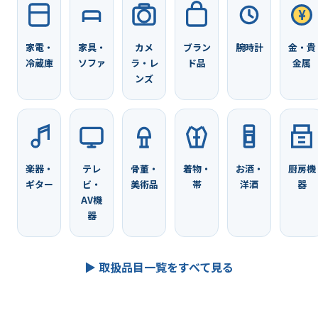
¥
家電・
家具・
カメ
ブラン
腕時計
金・貴
冷蔵庫
ソファ
ラ・レ
ド品
金属
ンズ
楽器・
テレ
骨董・
着物・
お酒・
厨房機
ギター
ビ・
美術品
帯
洋酒
器
AV機
器
▶ 取扱品目一覧をすべて見る