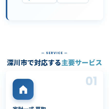
— SERVICE —
深川市で対応する
主要サービス
01
家財一式 買取