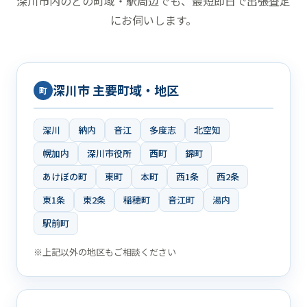
深川市内のどの町域・駅周辺でも、最短即日で出張査定
にお伺いします。
深川市 主要町域・地区
町
深川
納内
音江
多度志
北空知
幌加内
深川市役所
西町
錦町
あけぼの町
東町
本町
西1条
西2条
東1条
東2条
稲穂町
音江町
湯内
駅前町
※上記以外の地区もご相談ください