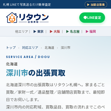
札幌 LINEで写真送るだけ簡単査定
▶ 加盟店募集
LINE査定
他エリア｜
▶ 東京
｜
▶ 大阪
｜
▶ 名古屋
｜
▶ 福岡
トップ
›
対応エリア
›
北海道
›
深川市
SERVICE AREA / DOOU
北海道
深川市
の出張買取
北海道深川市の出張買取はリタウン札幌へ。家まるごと
買取／家財一式／遺品整理／店舗閉店買取まで、最短即
日でお伺いします。
深川市内の対応町域、買取品目、買取の流れまでこのペ