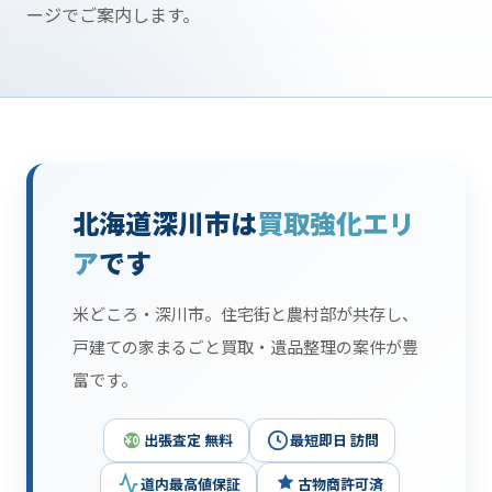
ージでご案内します。
北海道深川市は
買取強化エリ
ア
です
米どころ・深川市。住宅街と農村部が共存し、
戸建ての家まるごと買取・遺品整理の案件が豊
富です。
出張査定 無料
最短即日 訪問
¥0
道内最高値保証
古物商許可済