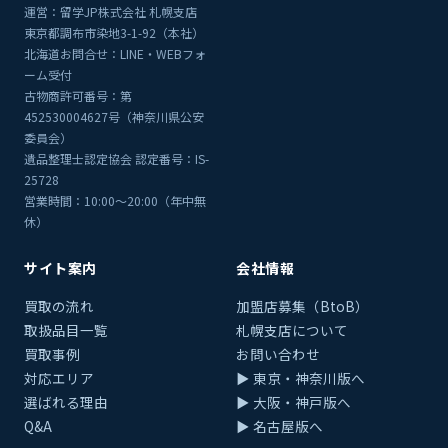
運営：留学JP株式会社 札幌支店
東京都調布市染地3-1-92（本社）
北海道お問合せ：LINE・WEBフォ
ーム受付
古物商許可番号：第
452530004627号（神奈川県公安
委員会）
遺品整理士認定協会 認定番号：IS-
25728
営業時間：10:00〜20:00（年中無
休）
サイト案内
会社情報
買取の流れ
加盟店募集（BtoB）
取扱品目一覧
札幌支店について
買取事例
お問い合わせ
対応エリア
▶ 東京・神奈川版へ
選ばれる理由
▶ 大阪・神戸版へ
Q&A
▶ 名古屋版へ