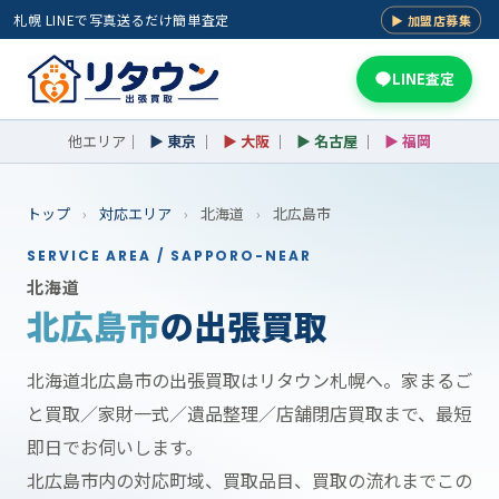
札幌 LINEで写真送るだけ簡単査定
▶ 加盟店募集
LINE査定
他エリア｜
▶ 東京
｜
▶ 大阪
｜
▶ 名古屋
｜
▶ 福岡
トップ
›
対応エリア
›
北海道
›
北広島市
SERVICE AREA / SAPPORO-NEAR
北海道
北広島市
の出張買取
北海道北広島市の出張買取はリタウン札幌へ。家まるご
と買取／家財一式／遺品整理／店舗閉店買取まで、最短
即日でお伺いします。
北広島市内の対応町域、買取品目、買取の流れまでこの