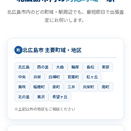
北広島市内のどの町域・駅周辺でも、最短即日で出張査
定にお伺いします。
北広島市 主要町域・地区
町
北広島
西の里
大曲
輪厚
島松
東部
中央
共栄
白樺町
若葉町
虹ヶ丘
美咲
稲穂町
泉町
三井
共栄町
南町
北の里
美沢
希望ヶ丘
※上記以外の地区もご相談ください