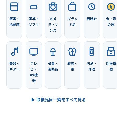
¥
家電・
家具・
カメ
ブラン
腕時計
金・貴
冷蔵庫
ソファ
ラ・レ
ド品
金属
ンズ
楽器・
テレ
骨董・
着物・
お酒・
厨房機
ギター
ビ・
美術品
帯
洋酒
器
AV機
器
▶ 取扱品目一覧をすべて見る