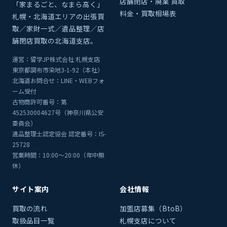
店舗閉店・廃業 買取
「家まるごと、なまら高く」
料金・買取相場表
札幌・北海道エリアの出張買
取／家財一式／遺品整理／店
舗閉店買取の北海道支店。
運営：留学JP株式会社 札幌支店
東京都調布市染地3-1-92（本社）
北海道お問合せ：LINE・WEBフォ
ーム受付
古物商許可番号：第
452530004627号（神奈川県公安
委員会）
遺品整理士認定協会 認定番号：IS-
25728
営業時間：10:00〜20:00（年中無
休）
サイト案内
会社情報
買取の流れ
加盟店募集（BtoB）
取扱品目一覧
札幌支店について