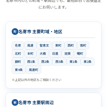
名寄市内のどの町域・駅周辺でも、最短即日で出張査定
にお伺いします。
名寄市 主要町域・地区
町
名寄
風連
智恵文
東町
西町
南町
北町
本町
大橋
日進
旭東
曙町
錦町
西1条
西2条
西3条
東1条
東2条
東4条
風連町
※上記以外の地区もご相談ください
名寄市 主要駅周辺
駅