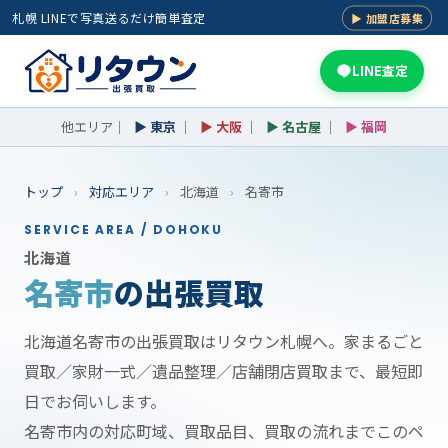
札幌 LINEで写真送るだけ簡単査定
▶ 加盟店募集
LINE査定
他エリア｜
▶ 東京
｜
▶ 大阪
｜
▶ 名古屋
｜
▶ 福岡
トップ
›
対応エリア
›
北海道
›
名寄市
SERVICE AREA / DOHOKU
北海道
名寄市
の出張買取
北海道名寄市の出張買取はリタウン札幌へ。家まるごと
買取／家財一式／遺品整理／店舗閉店買取まで、最短即
日でお伺いします。
名寄市内の対応町域、買取品目、買取の流れまでこのペ