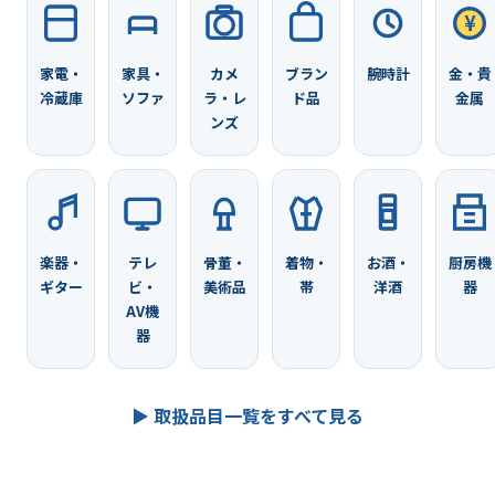
¥
家電・
家具・
カメ
ブラン
腕時計
金・貴
冷蔵庫
ソファ
ラ・レ
ド品
金属
ンズ
楽器・
テレ
骨董・
着物・
お酒・
厨房機
ギター
ビ・
美術品
帯
洋酒
器
AV機
器
▶ 取扱品目一覧をすべて見る