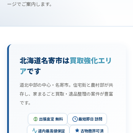
ージでご案内します。
北海道名寄市は
買取強化エリ
ア
です
道北中部の中心・名寄市。住宅街と農村部が共
存し、家まるごと買取・遺品整理の案件が豊富
です。
出張査定 無料
最短即日 訪問
¥0
道内最高値保証
古物商許可済