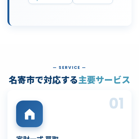
— SERVICE —
名寄市で対応する
主要サービス
01
家財一式 買取