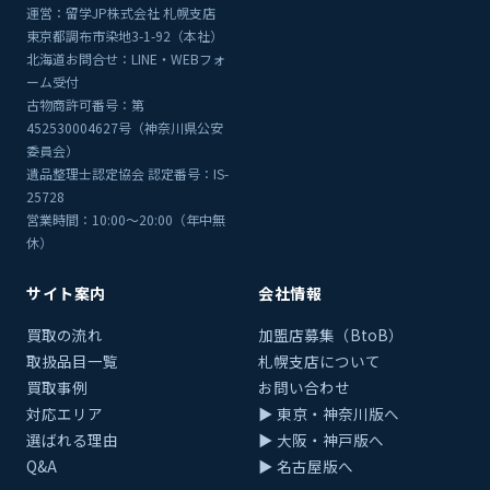
運営：留学JP株式会社 札幌支店
東京都調布市染地3-1-92（本社）
北海道お問合せ：LINE・WEBフォ
ーム受付
古物商許可番号：第
452530004627号（神奈川県公安
委員会）
遺品整理士認定協会 認定番号：IS-
25728
営業時間：10:00〜20:00（年中無
休）
サイト案内
会社情報
買取の流れ
加盟店募集（BtoB）
取扱品目一覧
札幌支店について
買取事例
お問い合わせ
対応エリア
▶ 東京・神奈川版へ
選ばれる理由
▶ 大阪・神戸版へ
Q&A
▶ 名古屋版へ