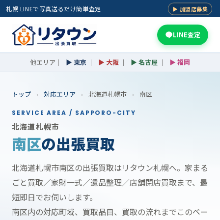
札幌 LINEで写真送るだけ簡単査定
▶ 加盟店募集
LINE査定
他エリア｜
▶ 東京
｜
▶ 大阪
｜
▶ 名古屋
｜
▶ 福岡
トップ
›
対応エリア
›
北海道札幌市
›
南区
SERVICE AREA / SAPPORO-CITY
北海道札幌市
南区
の出張買取
北海道札幌市南区の出張買取はリタウン札幌へ。家まる
ごと買取／家財一式／遺品整理／店舗閉店買取まで、最
短即日でお伺いします。
南区内の対応町域、買取品目、買取の流れまでこのペー