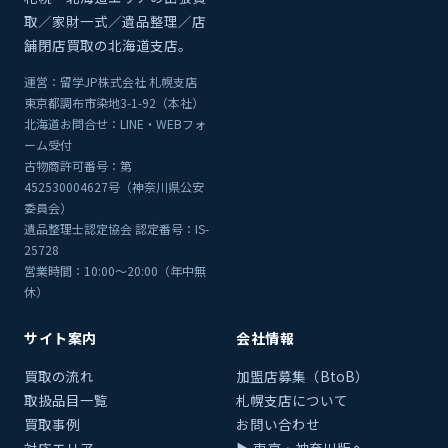
取／家財一式／遺品整理／店
舗閉店買取の北海道支店。
運営：留学JP株式会社 札幌支店
東京都調布市染地3-1-92（本社）
北海道お問合せ：LINE・WEBフォ
ーム受付
古物商許可番号：第
452530004627号（神奈川県公安
委員会）
遺品整理士認定協会 認定番号：IS-
25728
営業時間：10:00〜20:00（年中無
休）
サイト案内
会社情報
買取の流れ
加盟店募集（BtoB）
取扱品目一覧
札幌支店について
買取事例
お問い合わせ