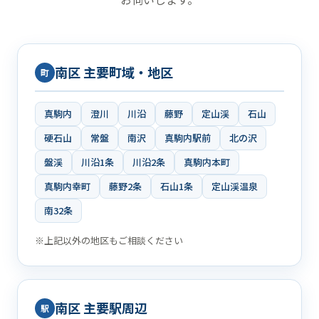
南区 主要町域・地区
町
真駒内
澄川
川沿
藤野
定山渓
石山
硬石山
常盤
南沢
真駒内駅前
北の沢
盤渓
川沿1条
川沿2条
真駒内本町
真駒内幸町
藤野2条
石山1条
定山渓温泉
南32条
※上記以外の地区もご相談ください
南区 主要駅周辺
駅