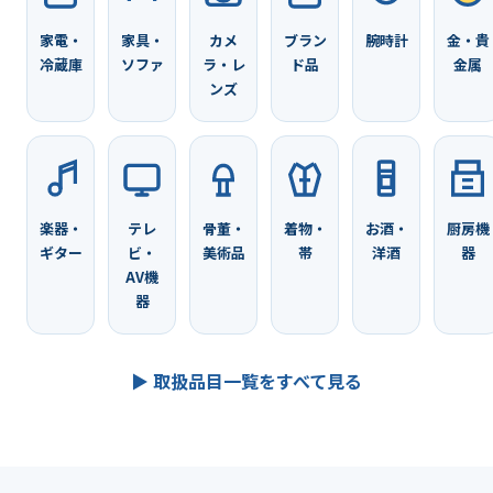
家電・
家具・
カメ
ブラン
腕時計
金・貴
冷蔵庫
ソファ
ラ・レ
ド品
金属
ンズ
楽器・
テレ
骨董・
着物・
お酒・
厨房機
ギター
ビ・
美術品
帯
洋酒
器
AV機
器
▶ 取扱品目一覧をすべて見る