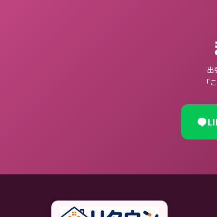
出
「こ
L