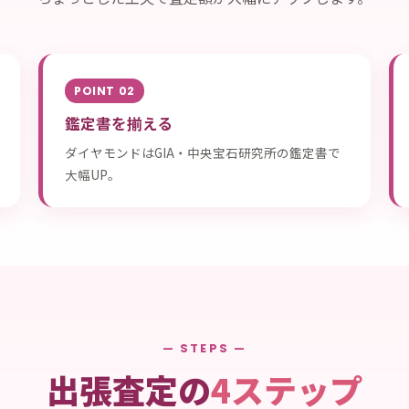
POINT 02
鑑定書を揃える
ダイヤモンドはGIA・中央宝石研究所の鑑定書で
大幅UP。
— STEPS —
出張査定の
4ステップ