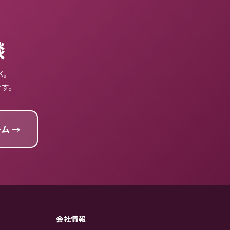
談
K。
です。
ム →
会社情報