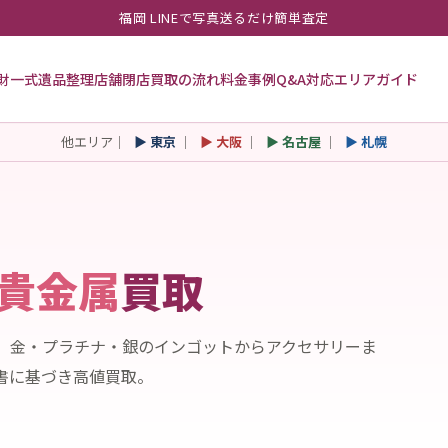
福岡 LINEで写真送るだけ簡単査定
財一式
遺品整理
店舗閉店
買取の流れ
料金
事例
Q&A
対応エリア
ガイド
他エリア｜
▶ 東京
｜
▶ 大阪
｜
▶ 名古屋
｜
▶ 札幌
貴金属
買取
。金・プラチナ・銀のインゴットからアクセサリーま
書に基づき高値買取。