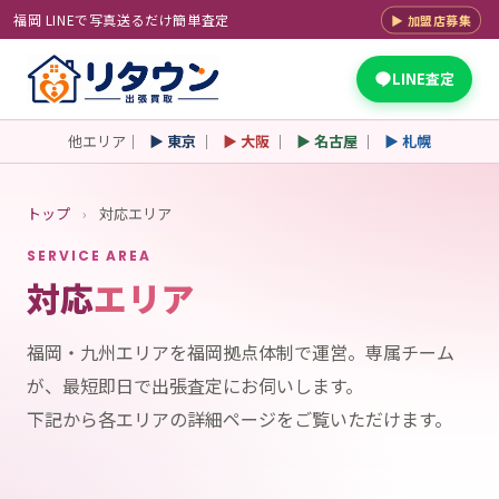
福岡 LINEで写真送るだけ簡単査定
▶ 加盟店募集
LINE査定
他エリア｜
▶ 東京
｜
▶ 大阪
｜
▶ 名古屋
｜
▶ 札幌
トップ
›
対応エリア
SERVICE AREA
対応
エリア
福岡・九州エリアを福岡拠点体制で運営。専属チーム
が、最短即日で出張査定にお伺いします。
下記から各エリアの詳細ページをご覧いただけます。