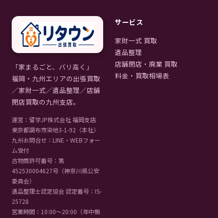
サービス
家財一式 買取
遺品整理
店舗閉店・廃業 買取
「家まるごと、バリ高く」
料金・買取相場表
福岡・九州エリアの出張買取
／家財一式／遺品整理／店舗
閉店買取の九州支店。
運営：留学JP株式会社 福岡支店
東京都調布市染地3-1-92（本社）
九州お問合せ：LINE・WEBフォー
ム受付
古物商許可番号：第
452530004627号（神奈川県公安
委員会）
遺品整理士認定協会 認定番号：IS-
25728
営業時間：10:00〜20:00（年中無