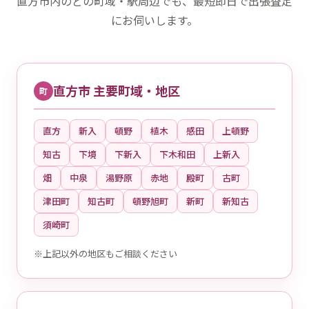
直方市内のどの町域・駅周辺でも、最短即日で出張査定
にお伺いします。
直方市 主要町域・地区
町
直方
新入
頓野
植木
感田
上頓野
知古
下境
下新入
下木和田
上新入
畑
中泉
湯野原
赤地
殿町
古町
津田町
知古町
頓野旭町
新町
新知古
須崎町
※上記以外の地区もご相談ください