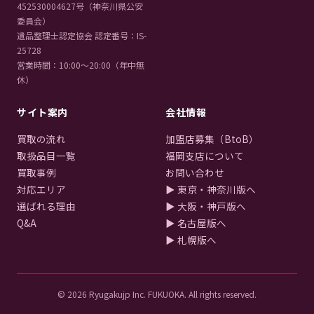
452530004627号（神奈川県公安
委員会）
遺品整理士認定協会 認定番号：IS-
25728
営業時間：10:00〜20:00（年中無
休）
サイト案内
会社情報
買取の流れ
加盟店募集（BtoB）
取扱品目一覧
福岡支店について
買取事例
お問い合わせ
対応エリア
▶ 東京・神奈川版へ
選ばれる理由
▶ 大阪・神戸版へ
Q&A
▶ 名古屋版へ
▶ 札幌版へ
© 2026 Ryugakujp Inc. FUKUOKA. All rights reserved.