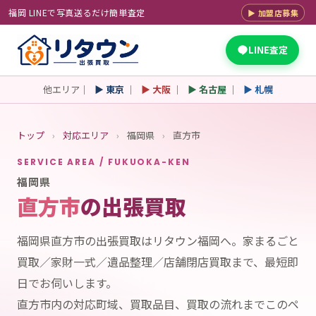
福岡 LINEで写真送るだけ簡単査定
▶ 加盟店募集
LINE査定
他エリア｜
▶ 東京
｜
▶ 大阪
｜
▶ 名古屋
｜
▶ 札幌
トップ
›
対応エリア
›
福岡県
›
直方市
SERVICE AREA / FUKUOKA-KEN
福岡県
直方市
の出張買取
福岡県直方市の出張買取はリタウン福岡へ。家まるごと
買取／家財一式／遺品整理／店舗閉店買取まで、最短即
日でお伺いします。
直方市内の対応町域、買取品目、買取の流れまでこのペ