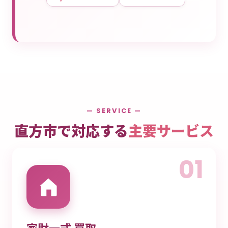
— SERVICE —
直方市で対応する
主要サービス
01
家財一式 買取