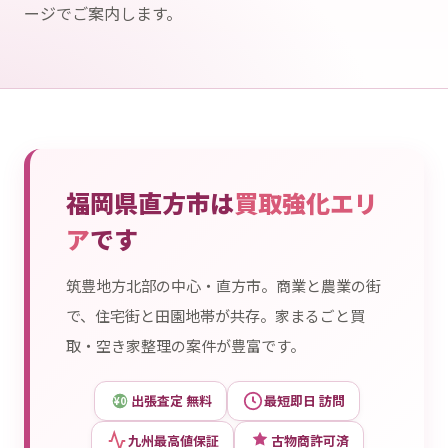
ージでご案内します。
福岡県直方市は
買取強化エリ
ア
です
筑豊地方北部の中心・直方市。商業と農業の街
で、住宅街と田園地帯が共存。家まるごと買
取・空き家整理の案件が豊富です。
出張査定 無料
最短即日 訪問
¥0
九州最高値保証
古物商許可済