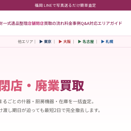
福岡 LINEで写真送るだけ簡単査定
財一式
遺品整理
店舗閉店
買取の流れ
料金
事例
Q&A
対応エリア
ガイド
他エリア｜
▶ 東京
｜
▶ 大阪
｜
▶ 名古屋
｜
▶ 札幌
閉店・廃業
買取
まるごとの什器・厨房機器・在庫を一括査定。
け渡し期日が迫っても最短2日で完全撤去します。