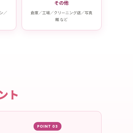
その他
ン／
倉庫／工場／クリーニング店／写真
館 など
ント
POINT 03