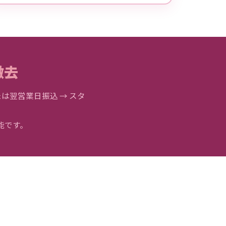
撤去
は翌営業日振込 → スタ
能です。