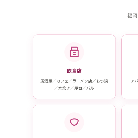
福岡
飲食店
居酒屋／カフェ／ラーメン店／もつ鍋
ア
／水炊き／屋台／バル