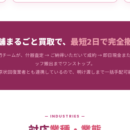
舗まるごと買取で、
最短2日で完全
チームが、什器査定 → ご納得いただいて成約 → 即日現金また
ッフ搬出までワンストップ。
原状回復業者とも連携しているので、明け渡しまで一括手配可
— INDUSTRIES —
対応
業種・業態