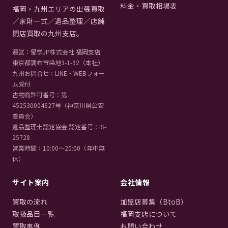
料金・買取相場表
福岡・九州エリアの出張買取
／家財一式／遺品整理／店舗
閉店買取の九州支店。
運営：留学JP株式会社 福岡支店
東京都調布市染地3-1-92（本社）
九州お問合せ：LINE・WEBフォー
ム受付
古物商許可番号：第
452530004627号（神奈川県公安
委員会）
遺品整理士認定協会 認定番号：IS-
25728
営業時間：10:00〜20:00（年中無
休）
サイト案内
会社情報
買取の流れ
加盟店募集（BtoB）
取扱品目一覧
福岡支店について
買取事例
お問い合わせ