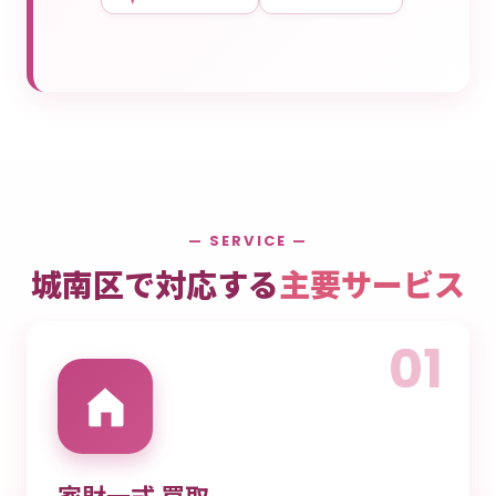
— SERVICE —
城南区で対応する
主要サービス
01
家財一式 買取