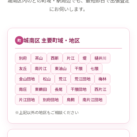
城南区内のどの町域・駅周辺でも、最短即日で出張査定
にお伺いします。
城南区 主要町域・地区
町
別府
茶山
西新
片江
堤
樋井川
友丘
南片江
東油山
干隈
七隈
金山団地
松山
荒江
荒江団地
梅林
南庄
東鶴田
長尾
干隈団地
西片江
片江団地
別府団地
鳥飼
南片江団地
※上記以外の地区もご相談ください