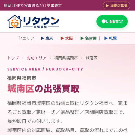
福岡 LINEで写真送るだけ簡単査定
▶ 加盟店募集
LINE査定
他エリア｜
▶ 東京
｜
▶ 大阪
｜
▶ 名古屋
｜
▶ 札幌
トップ
›
対応エリア
›
福岡県福岡市
›
城南区
SERVICE AREA / FUKUOKA-CITY
福岡県福岡市
城南区
の出張買取
福岡県福岡市城南区の出張買取はリタウン福岡へ。家ま
るごと買取／家財一式／遺品整理／店舗閉店買取まで、
最短即日でお伺いします。
城南区内の対応町域、買取品目、買取の流れまでこのペ