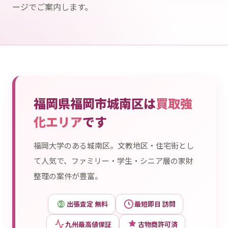
ージでご案内します。
福岡県福岡市城南区は
買取強
化エリア
です
福岡大学のある城南区。文教地区・住宅街とし
て人気で、ファミリー・学生・シニア層の家財
整理の案件が豊富。
出張査定 無料
最短即日 訪問
¥0
九州最高値保証
古物商許可済