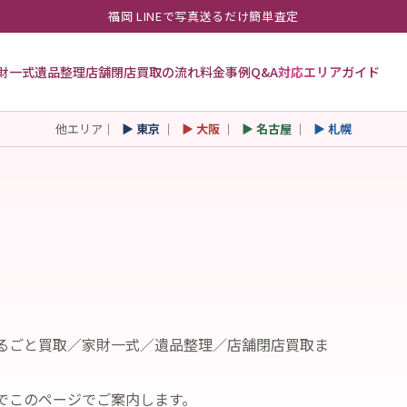
福岡 LINEで写真送るだけ簡単査定
財一式
遺品整理
店舗閉店
買取の流れ
料金
事例
Q&A
対応エリア
ガイド
他エリア｜
▶ 東京
｜
▶ 大阪
｜
▶ 名古屋
｜
▶ 札幌
るごと買取／家財一式／遺品整理／店舗閉店買取ま
でこのページでご案内します。