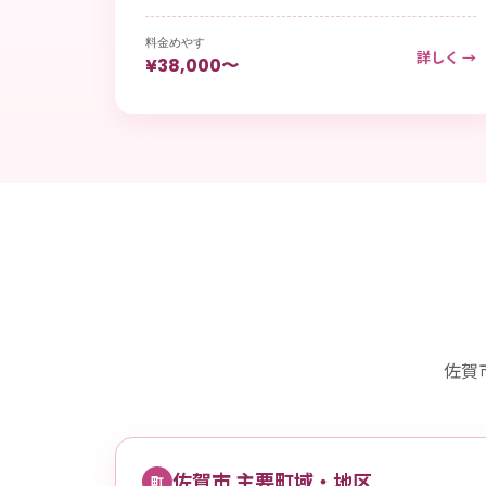
料金めやす
詳しく →
¥38,000〜
佐賀
佐賀市 主要町域・地区
町