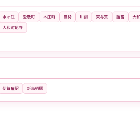
水ヶ江
愛敬町
本庄町
巨勢
川副
東与賀
諸富
大
大和町尼寺
伊賀屋駅
新鳥栖駅