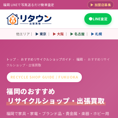
福岡 LINEで写真送るだけ簡単査定
▶ 加盟店募集
LINE査定
他エリア｜
▶ 東京
｜
▶ 大阪
｜
▶ 名古屋
｜
▶ 札幌
トップ
›
おすすめリサイクルショップガイド
›
福岡
›
おすすめリサイ
クルショップ・出張買取
RECYCLE SHOP GUIDE / FUKUOKA
福岡のおすすめ
リサイクルショップ・出張買取
福岡で家具・家電・ブランド品・貴金属・楽器・ホビー用