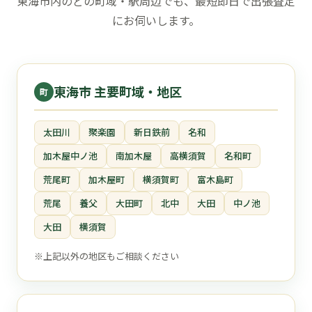
東海市内のどの町域・駅周辺でも、最短即日で出張査定
にお伺いします。
東海市 主要町域・地区
町
太田川
聚楽園
新日鉄前
名和
加木屋中ノ池
南加木屋
高横須賀
名和町
荒尾町
加木屋町
横須賀町
富木島町
荒尾
養父
大田町
北中
大田
中ノ池
大田
横須賀
※上記以外の地区もご相談ください