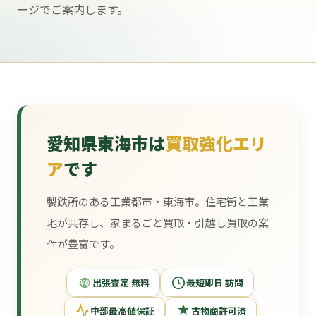
ージでご案内します。
愛知県東海市は
買取強化エリ
ア
です
製鉄所のある工業都市・東海市。住宅街と工業
地が共存し、家まるごと買取・引越し買取の案
件が豊富です。
出張査定 無料
最短即日 訪問
¥0
中部最高値保証
古物商許可済