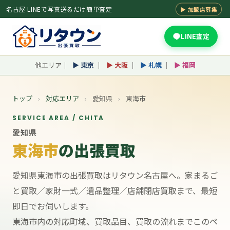
名古屋 LINEで写真送るだけ簡単査定
▶ 加盟店募集
LINE査定
他エリア｜
▶ 東京
｜
▶ 大阪
｜
▶ 札幌
｜
▶ 福岡
トップ
›
対応エリア
›
愛知県
›
東海市
SERVICE AREA / CHITA
愛知県
東海市
の出張買取
愛知県東海市の出張買取はリタウン名古屋へ。家まるご
と買取／家財一式／遺品整理／店舗閉店買取まで、最短
即日でお伺いします。
東海市内の対応町域、買取品目、買取の流れまでこのペ