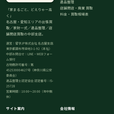
遺品整理
店舗閉店・廃業 買取
「家まるごと、どえりゃー高
料金・買取相場表
く」
名古屋・愛知エリアの出張買
取／家財一式／遺品整理／店
舗閉店買取の中部支店。
運営：留学JP株式会社 名古屋支店
東京都調布市染地3-1-92（本社）
中部お問合せ：LINE・WEBフォー
ム受付
古物商許可番号：第
452530004627号（神奈川県公安
委員会）
遺品整理士認定協会 認定番号：IS-
25728
営業時間：10:00〜20:00（年中無
休）
サイト案内
会社情報