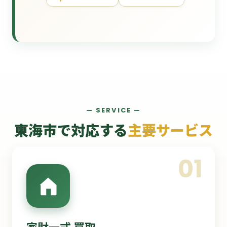
— SERVICE —
東海市で対応する
主要サービス
01
家財一式 買取