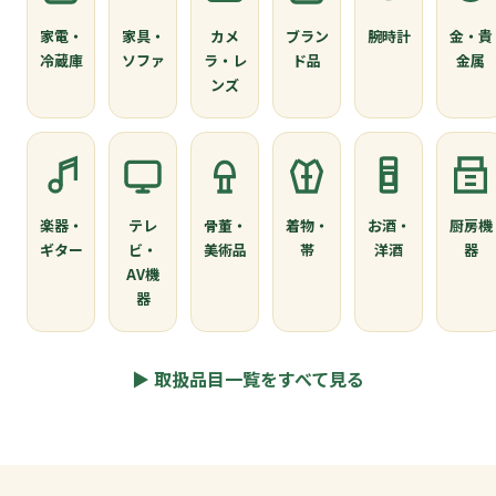
家電・
家具・
カメ
ブラン
腕時計
金・貴
冷蔵庫
ソファ
ラ・レ
ド品
金属
ンズ
楽器・
テレ
骨董・
着物・
お酒・
厨房機
ギター
ビ・
美術品
帯
洋酒
器
AV機
器
▶ 取扱品目一覧をすべて見る