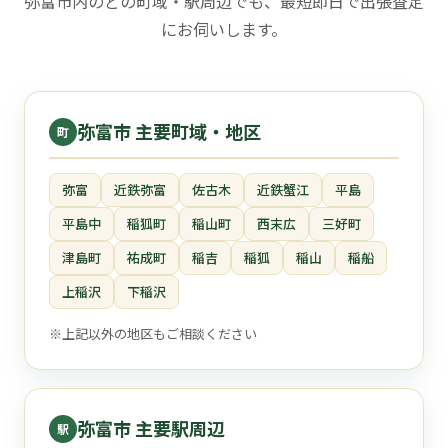
弥富市内のどの町域・駅周辺でも、最短即日で出張査定
にお伺いします。
弥富市 主要町域・地区
町
弥富
近鉄弥富
佐古木
近鉄蟹江
平島
平島中
稲狐町
稲山町
西末広
三好町
津島町
祐成町
稲吉
稲狐
稲山
稲船
上稲沢
下稲沢
※上記以外の地区もご相談ください
弥富市 主要駅周辺
駅