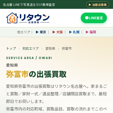
名古屋 LINEで写真送るだけ簡単査定
▶ 加盟店募集
LINE査定
他エリア｜
▶ 東京
｜
▶ 大阪
｜
▶ 札幌
｜
▶ 福岡
トップ
›
対応エリア
›
愛知県
›
弥富市
SERVICE AREA / OWARI
愛知県
弥富市
の出張買取
愛知県弥富市の出張買取はリタウン名古屋へ。家まるご
と買取／家財一式／遺品整理／店舗閉店買取まで、最短
即日でお伺いします。
弥富市内の対応町域、買取品目、買取の流れまでこのペ