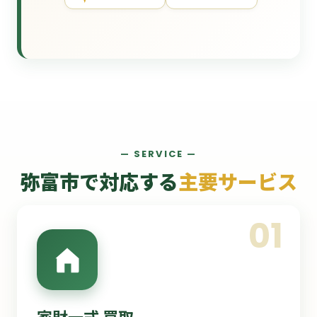
— SERVICE —
弥富市で対応する
主要サービス
01
家財一式 買取