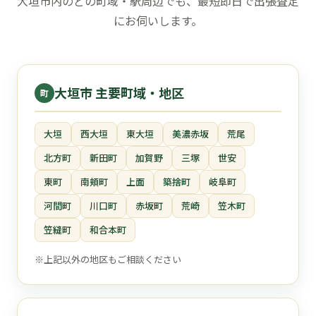
大垣市内のどの町域・駅周辺でも、最短即日で出張査定
にお伺いします。
大垣市 主要町域・地区
町
大垣
西大垣
東大垣
美濃赤坂
荒尾
北方町
新田町
加賀野
三塚
世安
東町
南頬町
上面
築捨町
岐阜町
河間町
川口町
赤坂町
荒崎
笠木町
笠縫町
和合本町
※上記以外の地区もご相談ください