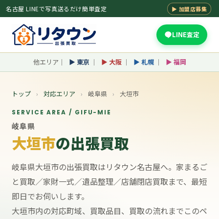
名古屋 LINEで写真送るだけ簡単査定
▶ 加盟店募集
LINE査定
他エリア｜
▶ 東京
｜
▶ 大阪
｜
▶ 札幌
｜
▶ 福岡
トップ
›
対応エリア
›
岐阜県
›
大垣市
SERVICE AREA / GIFU-MIE
岐阜県
大垣市
の出張買取
岐阜県大垣市の出張買取はリタウン名古屋へ。家まるご
と買取／家財一式／遺品整理／店舗閉店買取まで、最短
即日でお伺いします。
大垣市内の対応町域、買取品目、買取の流れまでこのペ