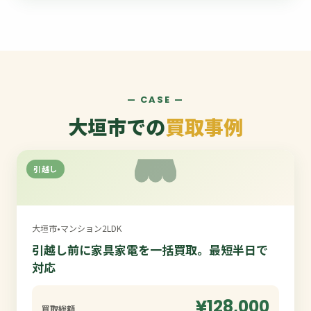
— CASE —
大垣市での
買取事例
引越し
大垣市
•
マンション2LDK
引越し前に家具家電を一括買取。最短半日で
対応
¥128,000
買取総額