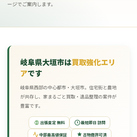
ージでご案内します。
岐阜県大垣市は
買取強化エリ
ア
です
岐阜県西部の中心都市・大垣市。住宅街と農地
が共存し、家まるごと買取・遺品整理の案件が
豊富です。
出張査定 無料
最短即日 訪問
¥0
中部最高値保証
古物商許可済