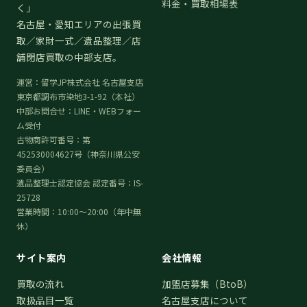
料金・買取相場表
く」
名古屋・愛知エリアの出張買
取／家財一式／遺品整理／店
舗閉店買取の中部支店。
運営：留学JP株式会社 名古屋支店
東京都調布市染地3-1-92（本社）
中部お問合せ：LINE・WEBフォー
ム受付
古物商許可番号：第
452530004627号（神奈川県公安
委員会）
遺品整理士認定協会 認定番号：IS-
25728
営業時間：10:00〜20:00（年中無
休）
サイト案内
会社情報
買取の流れ
加盟店募集（BtoB）
取扱品目一覧
名古屋支店について