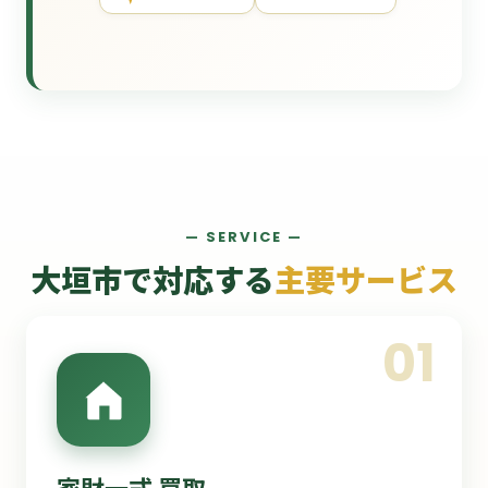
— SERVICE —
大垣市で対応する
主要サービス
01
家財一式 買取