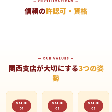
— CERTIFICATIONS —
信頼の
許認可・資格
— OUR VALUES —
関西支店が大切にする
3つの姿
勢
VALUE
VALUE
VALUE
01
02
03