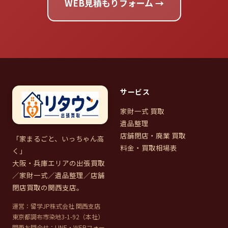
WEB見積もりフォーム →
サービス
家財一式 買取
遺品整理
店舗閉店・廃業 買取
「家まるごと、いっちゃん高
料金・買取相場表
く」
大阪・兵庫エリアの出張買取
／家財一式／遺品整理／店舗
閉店買取の関西支店。
運営：留学JP株式会社 関西支店
東京都調布市染地3-1-92（本社）
関西お問合せ：LINE・WEBフォー