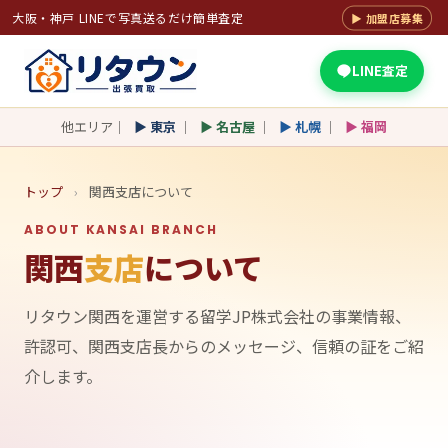
大阪・神戸 LINEで写真送るだけ簡単査定
▶ 加盟店募集
LINE査定
他エリア｜
▶ 東京
｜
▶ 名古屋
｜
▶ 札幌
｜
▶ 福岡
トップ
›
関西支店について
ABOUT KANSAI BRANCH
関西
支店
について
リタウン関西を運営する留学JP株式会社の事業情報、
許認可、関西支店長からのメッセージ、信頼の証をご紹
介します。