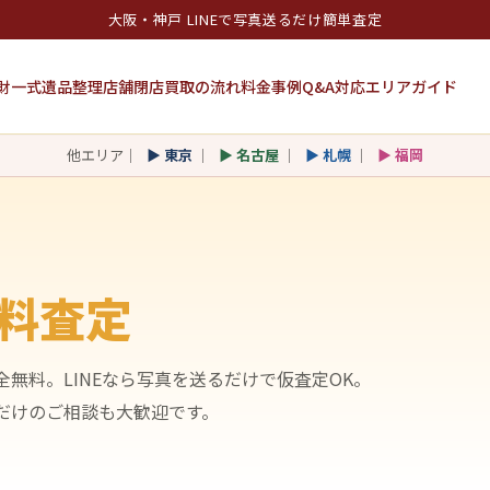
大阪・神戸 LINEで写真送るだけ簡単査定
財一式
遺品整理
店舗閉店
買取の流れ
料金
事例
Q&A
対応エリア
ガイド
他エリア｜
▶ 東京
｜
▶ 名古屋
｜
▶ 札幌
｜
▶ 福岡
料査定
無料。LINEなら写真を送るだけで仮査定OK。
だけのご相談も大歓迎です。