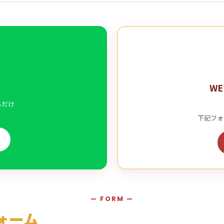
W
るだけ
下記フォ
— FORM —
ォーム