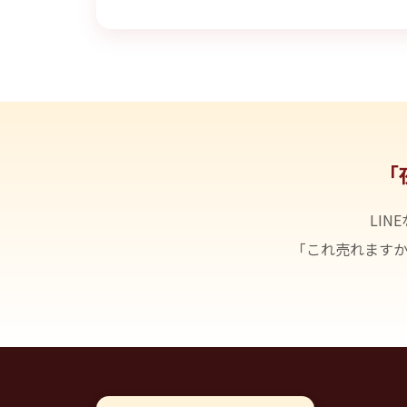
「
LI
「これ売れます