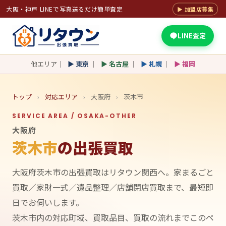
大阪・神戸 LINEで写真送るだけ簡単査定
▶ 加盟店募集
LINE査定
他エリア｜
▶ 東京
｜
▶ 名古屋
｜
▶ 札幌
｜
▶ 福岡
トップ
›
対応エリア
›
大阪府
›
茨木市
SERVICE AREA / OSAKA-OTHER
大阪府
茨木市
の出張買取
大阪府茨木市の出張買取はリタウン関西へ。家まるごと
買取／家財一式／遺品整理／店舗閉店買取まで、最短即
日でお伺いします。
茨木市内の対応町域、買取品目、買取の流れまでこのペ