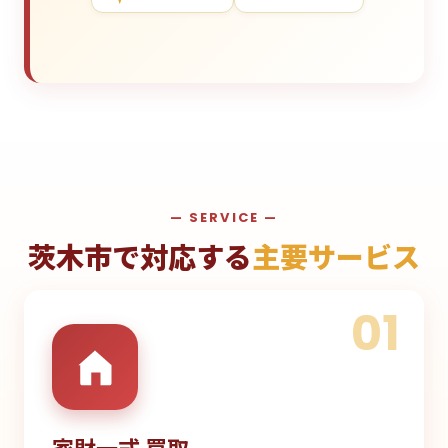
— SERVICE —
茨木市で対応する
主要サービス
01
家財一式 買取