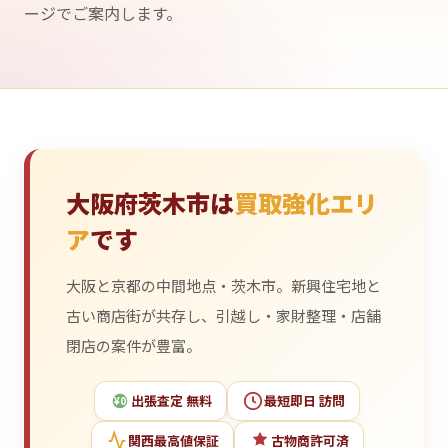
ージでご案内します。
大阪府茨木市は
買取強化エリ
ア
です
大阪と京都の中間地点・茨木市。新興住宅地と
古い商店街が共存し、引越し・家財整理・店舗
閉店の案件が豊富。
出張査定 無料
最短即日 訪問
¥0
関西最高値保証
古物商許可済