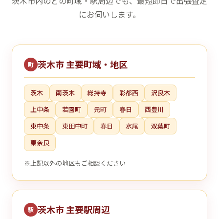
茨木市内のどの町域・駅周辺でも、最短即日で出張査定
にお伺いします。
茨木市 主要町域・地区
町
茨木
南茨木
総持寺
彩都西
沢良木
上中条
若園町
元町
春日
西豊川
東中条
東田中町
春日
水尾
双葉町
東奈良
※上記以外の地区もご相談ください
茨木市 主要駅周辺
駅