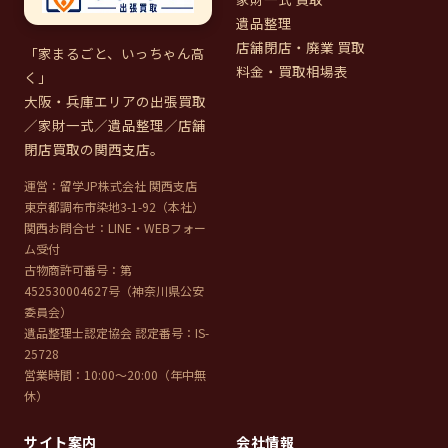
遺品整理
店舗閉店・廃業 買取
「家まるごと、いっちゃん高
料金・買取相場表
く」
大阪・兵庫エリアの出張買取
／家財一式／遺品整理／店舗
閉店買取の関西支店。
運営：留学JP株式会社 関西支店
東京都調布市染地3-1-92（本社）
関西お問合せ：LINE・WEBフォー
ム受付
古物商許可番号：第
452530004627号（神奈川県公安
委員会）
遺品整理士認定協会 認定番号：IS-
25728
営業時間：10:00〜20:00（年中無
休）
サイト案内
会社情報