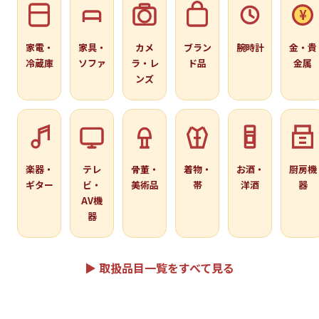
¥
家電・
家具・
カメ
ブラン
腕時計
金・貴
冷蔵庫
ソファ
ラ・レ
ド品
金属
ンズ
楽器・
テレ
骨董・
着物・
お酒・
厨房機
ギター
ビ・
美術品
帯
洋酒
器
AV機
器
▶ 取扱品目一覧をすべて見る