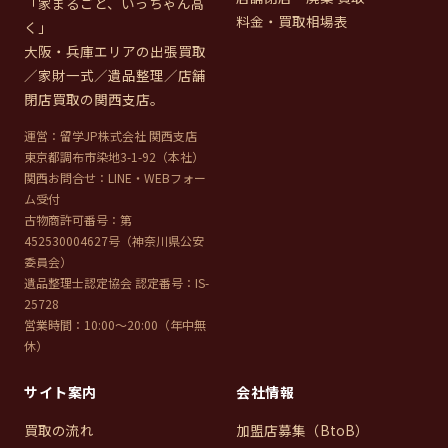
「家まるごと、いっちゃん高
料金・買取相場表
く」
大阪・兵庫エリアの出張買取
／家財一式／遺品整理／店舗
閉店買取の関西支店。
運営：留学JP株式会社 関西支店
東京都調布市染地3-1-92（本社）
関西お問合せ：LINE・WEBフォー
ム受付
古物商許可番号：第
452530004627号（神奈川県公安
委員会）
遺品整理士認定協会 認定番号：IS-
25728
営業時間：10:00〜20:00（年中無
休）
サイト案内
会社情報
買取の流れ
加盟店募集（BtoB）