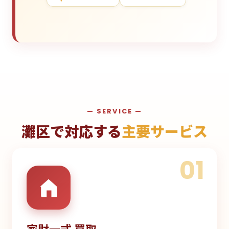
— SERVICE —
灘区で対応する
主要サービス
01
家財一式 買取