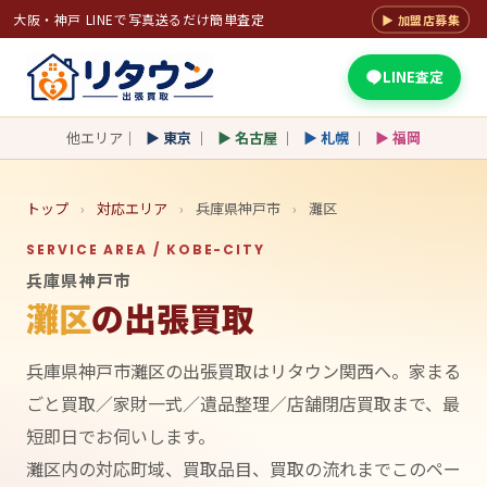
大阪・神戸 LINEで写真送るだけ簡単査定
▶ 加盟店募集
LINE査定
他エリア｜
▶ 東京
｜
▶ 名古屋
｜
▶ 札幌
｜
▶ 福岡
トップ
›
対応エリア
›
兵庫県神戸市
›
灘区
SERVICE AREA / KOBE-CITY
兵庫県神戸市
灘区
の出張買取
兵庫県神戸市灘区の出張買取はリタウン関西へ。家まる
ごと買取／家財一式／遺品整理／店舗閉店買取まで、最
短即日でお伺いします。
灘区内の対応町域、買取品目、買取の流れまでこのペー