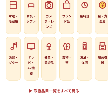
¥
家電・
家具・
カメ
ブラン
腕時計
金・貴
冷蔵庫
ソファ
ラ・レ
ド品
金属
ンズ
楽器・
テレ
骨董・
着物・
お酒・
厨房機
ギター
ビ・
美術品
帯
洋酒
器
AV機
器
▶ 取扱品目一覧をすべて見る