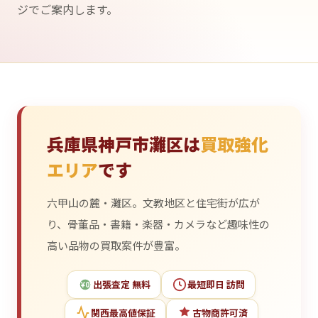
ジでご案内します。
兵庫県神戸市灘区は
買取強化
エリア
です
六甲山の麓・灘区。文教地区と住宅街が広が
り、骨董品・書籍・楽器・カメラなど趣味性の
高い品物の買取案件が豊富。
出張査定 無料
最短即日 訪問
¥0
関西最高値保証
古物商許可済