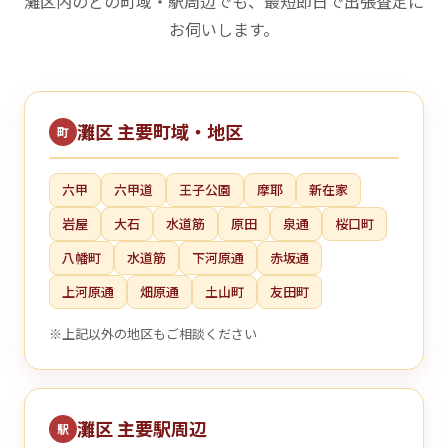
灘区内のどの町域・駅周辺でも、最短即日で出張査定に
お伺いします。
灘区 主要町域・地区
町
六甲
六甲道
王子公園
摩耶
新在家
岩屋
大石
水道筋
原田
泉通
桜口町
八幡町
水道筋
下河原通
赤坂通
上河原通
畑原通
土山町
友田町
※上記以外の地区もご相談ください
灘区 主要駅周辺
駅