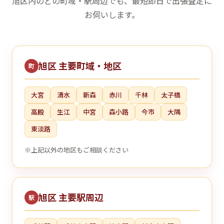
旭区内のどの町域・駅周辺でも、最短即日で出張査定に
お伺いします。
旭区 主要町域・地区
町
大宮
清水
新森
赤川
千林
太子橋
高殿
生江
中宮
森小路
今市
大隅
東淡路
※上記以外の地区もご相談ください
旭区 主要駅周辺
駅