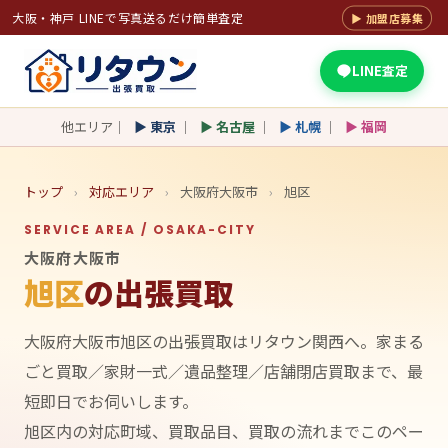
大阪・神戸 LINEで写真送るだけ簡単査定
▶ 加盟店募集
LINE査定
他エリア｜
▶ 東京
｜
▶ 名古屋
｜
▶ 札幌
｜
▶ 福岡
トップ
›
対応エリア
›
大阪府大阪市
›
旭区
SERVICE AREA / OSAKA-CITY
大阪府大阪市
旭区
の出張買取
大阪府大阪市旭区の出張買取はリタウン関西へ。家まる
ごと買取／家財一式／遺品整理／店舗閉店買取まで、最
短即日でお伺いします。
旭区内の対応町域、買取品目、買取の流れまでこのペー