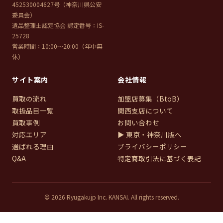
452530004627号（神奈川県公安
委員会）
遺品整理士認定協会 認定番号：IS-
25728
営業時間：10:00〜20:00（年中無
休）
サイト案内
会社情報
買取の流れ
加盟店募集（BtoB）
取扱品目一覧
関西支店について
買取事例
お問い合わせ
対応エリア
▶ 東京・神奈川版へ
選ばれる理由
プライバシーポリシー
Q&A
特定商取引法に基づく表記
© 2026 Ryugakujp Inc. KANSAI. All rights reserved.