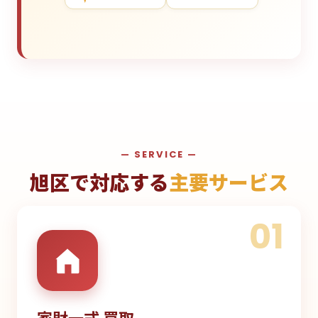
— SERVICE —
旭区で対応する
主要サービス
01
家財一式 買取